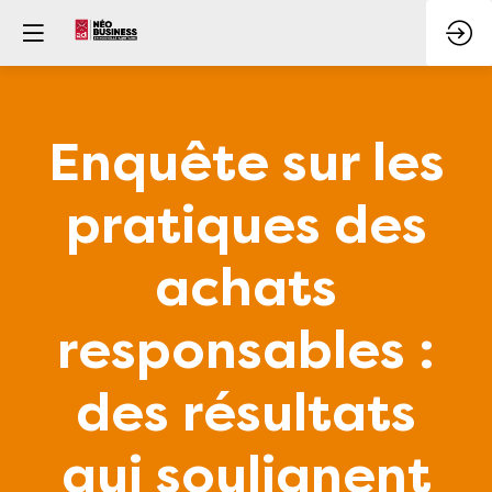
Enquête sur les
pratiques des
achats
responsables :
des résultats
qui soulignent