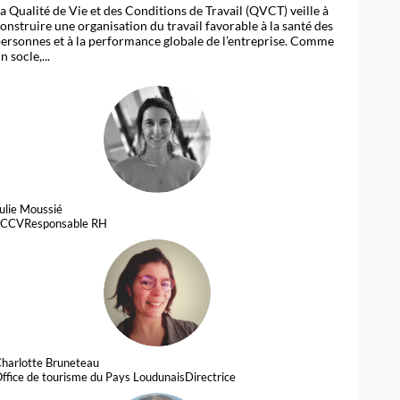
a Qualité de Vie et des Conditions de Travail (QVCT) veille à
onstruire une organisation du travail favorable à la santé des
ersonnes et à la performance globale de l’entreprise. Comme
n socle,...
JM
ulie
Moussié
FCCV
Responsable RH
CB
harlotte
Bruneteau
ffice de tourisme du Pays Loudunais
Directrice