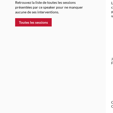
Retrouvez la liste de toutes les sessions
L
c
présentées par ce speaker pour ne manquer
p
aucune de ses interventions.
u
Toutes les sessions
J
C
O