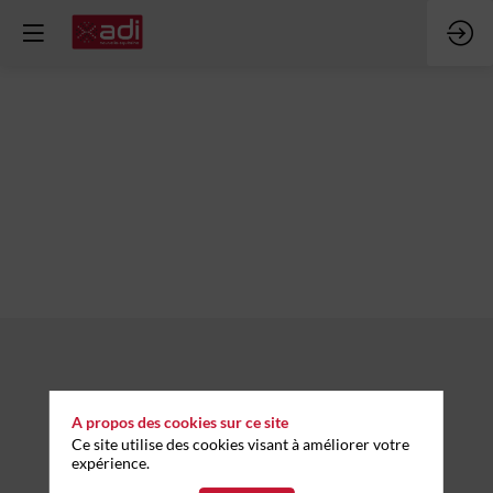
Session
1
Thème 1
Description
Lorem
ipsum
dolor
A propos des cookies sur ce site
sit
Ce site utilise des cookies visant à améliorer votre
amet,
expérience.
consectetur