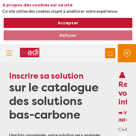
A propos des cookies sur ce site
Ce site utilise des cookies visant à améliorer votre expérience.
Accepter
Refuser
Inscrire sa solution
👤
Rens
sur le catalogue
vos
des solutions
info
bas-carbone
➡️ VOS
INFOR
Civilité
Une fois renseignée, votre solution sera analysée