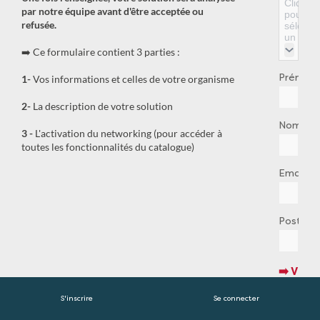
Cliquez
par notre équipe avant d'être acceptée ou
pour
refusée.
sélecti
un élém
➡️ Ce formulaire contient 3 parties :
Prénom
1-
Vos informations et celles de votre organisme
2-
La description de votre solution
*
Nom
3 -
L'activation du networking (pour accéder à
toutes les fonctionnalités du catalogue)
*
Email
*
Poste
➡️ VOT
ORGAN
S'inscrire
Se connecter
Société