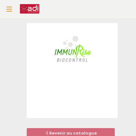
Immunrise
Biocontrol
France
Thèmes
Agriculture et alimentation
Description
Revenir au catalogue