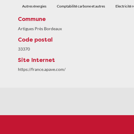
Autres énergies
Comptabilité carbone et autres
Electricité 
Commune
Artigues Près Bordeaux
Code postal
33370
Site Internet
https://france.apave.com/
Politiques de confidentialité