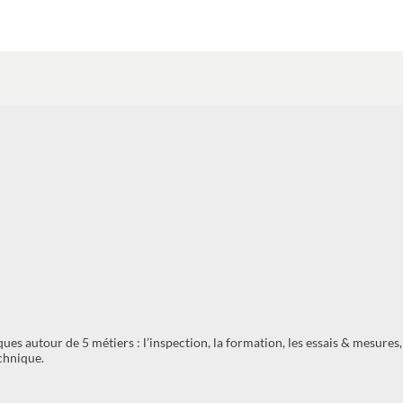
ues autour de 5 métiers : l’inspection, la formation, les essais & mesures,
echnique.