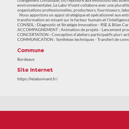
changement climatique, (iii) répondre aux évolutions des atten
environnementales. Le Labo Vivant collabore avec une pluralité
organisations professionnelles, producteurs, fournisseurs, labo
Nous apportons un appui stratégique et opérationnel aux entrepr
transformation en misant sur le facteur humain et l'intelligence
CONSEIL : Diagnostic et Stratégie Innovation - RSE & Bilan Car
ACCOMPAGNEMENT : Animation de projets - Lancement produi
CONCERTATION : Conception d’ateliers participatifs pluri-ac
COMMUNICATION : Synthèses techniques - Transfert de connai
Commune
Bordeaux
Site Internet
https://lelabovivant.fr/
Politiques de confidentialité