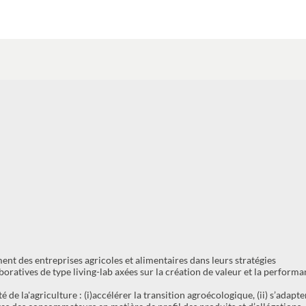
nt des entreprises agricoles et alimentaires dans leurs stratégies
boratives de type living-lab axées sur la création de valeur et la perform
 de la'agriculture : (i)accélérer la transition agroécologique, (ii) s’adapte