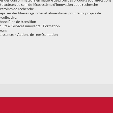
tes des consommateurs en matière de profil des produits et d’allégations
 d'acteurs au sein de l'écosystème d'innovation et de recherche :
ratoires de recherche...
ises des filières agricoles et alimentaires pour leurs projets de
 collective.
bone Plan de transition
ts & Services innovants - Formation
teurs
ssances - Actions de représentation
 & conditions d'utilisation de vos données
Devenir Adhérent 