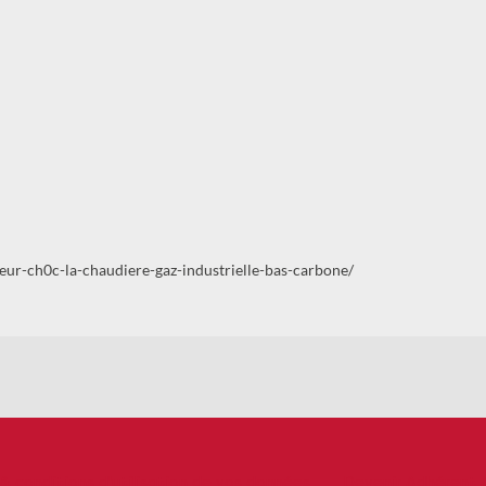
r-ch0c-la-chaudiere-gaz-industrielle-bas-carbone/
 & conditions d'utilisation de vos données
Devenir Adhérent 