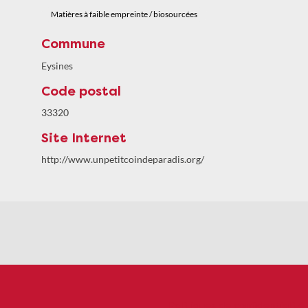
Matières à faible empreinte / biosourcées
Commune
Eysines
Code postal
33320
Site Internet
http://www.unpetitcoindeparadis.org/
Politiques de confidentialité