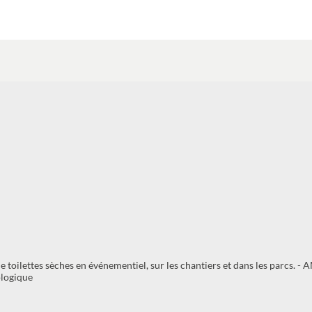
e toilettes sèches en événementiel, sur les chantiers et dans les parcs. -
ologique