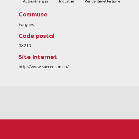
Autres énergies
Industrie
Résidentiel et tertiaire
Commune
Fargues
Code postal
33210
Site Internet
http://www.sacredsun.eu/
Politiques de confidentialité