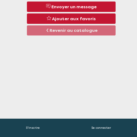
Description
Envoyer un message
Récupération
d'énergie
Ajouter aux favoris
dans
les
Revenir au catalogue
réseaux
d'eau
potable
avec
notre
centrale
de
conversion
HYDROFORCE
Sous-
categories
Electricité renouvelable
Commune
Saint
S'inscrire
Se connecter
medard
en