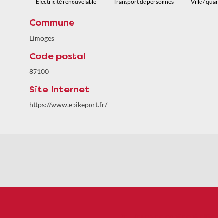
Electricité renouvelable
Transport de personnes
Ville / quar
Commune
Limoges
Code postal
87100
Site Internet
https://www.ebikeport.fr/
Politiques de confidentialité