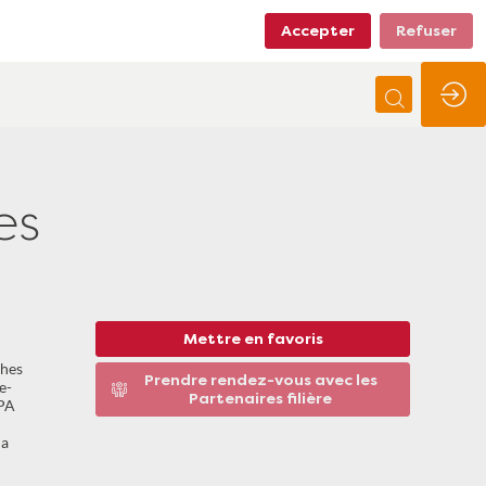
Accepter
Refuser
es
Mettre en favoris
ches
Prendre rendez-vous avec les
e-
Partenaires filière
PPA
la