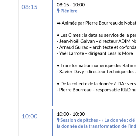
08:15 - 10:00
08:15
🎙️ Plénière
➡️ Animée par Pierre Bourreau de Noba
• Les Cimes : la data au service de la p
- Jean-Noël Galvan – directeur ADIM N
- Arnaud Guirao – architecte et co-fond
- Yaël Larroze – dirigeant Less Is More
• Transformation numérique des Bâtimen
- Xavier Davy - directeur technique des 
• De la collecte de la donnée à l’IA : ve
- Pierre Bourreau – responsable R&D 
10:00 - 10:30
10:00
🎙️ Session de pitches - « La donnée : c
la donnée de la transformation de l’in