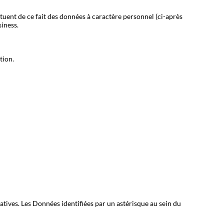
ituent de ce fait des données à caractère personnel (ci-après
siness.
tion.
atives. Les Données identifiées par un astérisque au sein du