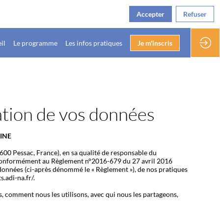
Accepter
Refuser
il
Le programme
Les infos pratiques
Je m'inscris
sation de vos données
INE
600 Pessac, France), en sa qualité de responsable du
er, conformément au Règlement n°2016-679 du 27 avril 2016
s données (ci-après dénommé le « Règlement »), de nos pratiques
s.adi-na.fr/.
s, comment nous les utilisons, avec qui nous les partageons,