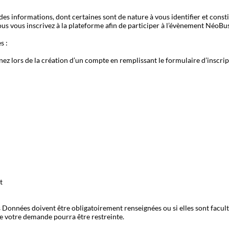
des informations, dont certaines sont de nature à vous identifier et const
s vous inscrivez à la plateforme afin de participer à l’évènement NéoBu
es :
z lors de la création d’un compte en remplissant le formulaire d’inscrip
t
s Données doivent être obligatoirement renseignées ou si elles sont facult
 de votre demande pourra être restreinte.