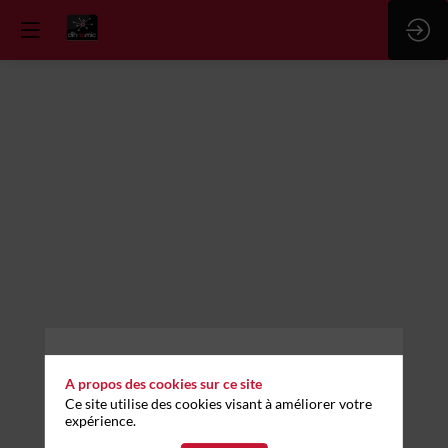
A propos des cookies sur ce site
Vous n'êtes pas autorisé à accéder à ce contenu
Ce site utilise des cookies visant à améliorer votre
expérience.