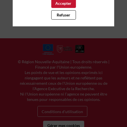
Accepter
fugiat nulla pariatur. Excepteur sint occaecat
cupidatat non proident, sunt in culpa qui officia
deserunt mollit anim id est laborum.
Refuser
© Région Nouvelle-Aquitaine | Tous droits réservés |
Financé par l'Union européenne.
Les points de vue et les opinions exprimés ici
n'engagent que les auteurs et ne reflètent pas
nécessairement ceux de l'Union européenne ou de
l’Agence Exécutive de la Recherche.
Ni l'Union européenne ni l’agence ne peuvent être
tenues pour responsables de ces opinions.
Conditions d'utilisation
Gérer mes cookies