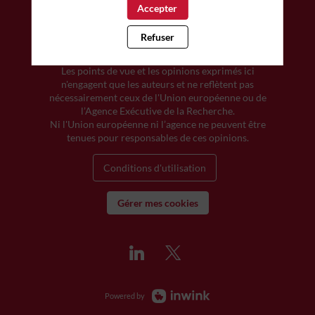
Accepter
Refuser
© Région Nouvelle-Aquitaine | Tous droits réservés |
Financé par l'Union européenne.
Les points de vue et les opinions exprimés ici
n'engagent que les auteurs et ne reflètent pas
nécessairement ceux de l'Union européenne ou de
l’Agence Exécutive de la Recherche.
Ni l'Union européenne ni l’agence ne peuvent être
tenues pour responsables de ces opinions.
Conditions d'utilisation
Gérer mes cookies
Powered by