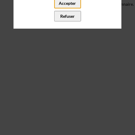
Accepter
prendre quelques minutes pour contribuer à ce questionnaire.
(temps estimé de remplissage, moins de 3min)
Refuser