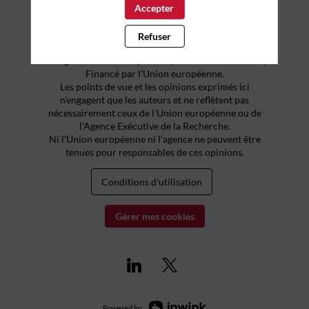
Accepter
Refuser
© Région Nouvelle-Aquitaine | Tous droits réservés |
Financé par l'Union européenne.
Les points de vue et les opinions exprimés ici
n'engagent que les auteurs et ne reflètent pas
nécessairement ceux de l'Union européenne ou de
l’Agence Exécutive de la Recherche.
Ni l'Union européenne ni l’agence ne peuvent être
tenues pour responsables de ces opinions.
Conditions d'utilisation
Gérer mes cookies
Powered by