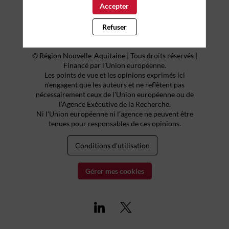
Accepter
Refuser
© Région Nouvelle-Aquitaine | Tous droits réservés |
Financé par l'Union européenne.
Les points de vue et les opinions exprimés ici
n'engagent que les auteurs et ne reflètent pas
nécessairement ceux de l'Union européenne ou de
l’Agence Exécutive de la Recherche.
Ni l'Union européenne ni l’agence ne peuvent être
tenues pour responsables de ces opinions.
Conditions d'utilisation
Gérer mes cookies