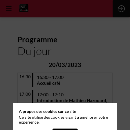
Programme
Du jour
20/03/2023
16:30
16:30 - 17:00
Accueil café
17:00
17:00 - 17:10
Introduction de Mathieu Hazouard,
Conseiller régional de Nouvelle-
A propos des cookies sur ce site
Aquitaine délégué aux Enjeux
Ce site utilise des cookies visant à améliorer votre
Numériques
expérience.
17:10 - 18:00