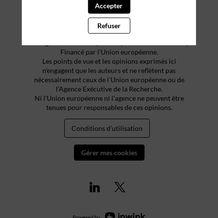
Accepter
Refuser
© Région Nouvelle-Aquitaine | Tous droits réservés |
Financé par l'Union européenne.
Les points de vue et les opinions exprimés ici
n'engagent que les auteurs et ne reflètent pas
nécessairement ceux de l'Union européenne ou de
l’Agence Exécutive de la Recherche.
Ni l'Union européenne ni l’agence ne peuvent être
tenues pour responsables de ces opinions.
Conditions d'utilisation
Gérer mes cookies
Powered by