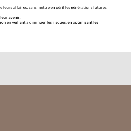
leurs affaires, sans mettre en péril les générations futures.
leur avenir.
on en veillant à diminuer les risques, en optimisant les