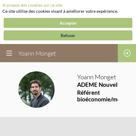
A propos des cookies sur ce site
Ce site utilise des cookies visant à améliorer votre expérience.
Accepter
Refuser
Yoann Monget
Yoann
Monget
ADEME Nouvelle-Aqui
YM
Référent
bioéconomie/méthanis