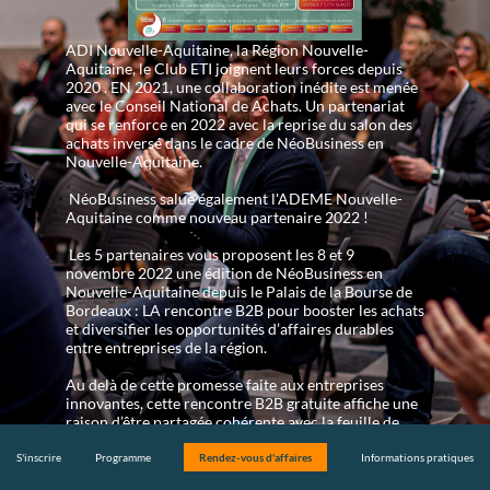
ADI Nouvelle-Aquitaine, la Région Nouvelle-
Aquitaine, le Club ETI joignent leurs forces depuis
2020 . EN 2021, une collaboration inédite est menée
avec le Conseil National de Achats. Un partenariat
qui se renforce en 2022 avec la reprise du salon des
achats inversé dans le cadre de NéoBusiness en
Nouvelle-Aquitaine.
NéoBusiness salue également l'ADEME Nouvelle-
Aquitaine comme nouveau partenaire 2022 !
Les 5 partenaires vous proposent les 8 et 9
novembre 2022 une édition de NéoBusiness en
Nouvelle-Aquitaine depuis le Palais de la Bourse de
Bordeaux : LA rencontre B2B pour booster les achats
et diversifier les opportunités d’affaires durables
entre entreprises de la région.
Au delà de cette promesse faite aux entreprises
innovantes, cette rencontre B2B gratuite affiche une
raison d’être partagée cohérente avec la feuille de
route régionale Néo Terra !
S'inscrire
Programme
Rendez-vous d'affaires
Informations pratiques
Le site neobusiness-na.fr