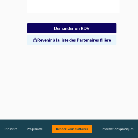
Typologie
Demander un RDV
de
Partenaire
Revenir à la liste des Partenaires filière
Filière
Développeurs
Activité
de
votre
entreprise
Développeur
de
projets
renouvelables
Niveau
S'inscrire
Programme
Rendez-vous d'affaires
Informations pratiques
d'avancement