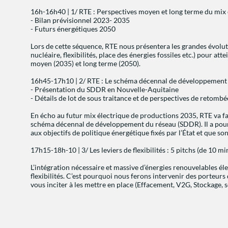
16h-16h40 | 1/ RTE : Perspectives moyen et long terme du mix 
- Bilan prévisionnel 2023- 2035
- Futurs énergétiques 2050
Lors de cette séquence, RTE nous présentera les grandes évoluti
nucléaire, flexibilités, place des énergies fossiles etc.) pour a
moyen (2035) et long terme (2050).
16h45-17h10 | 2/ RTE : Le schéma décennal de développement
- Présentation du SDDR en Nouvelle-Aquitaine
- Détails de lot de sous traitance et de perspectives de retom
En écho au futur mix électrique de productions 2035, RTE va fai
schéma décennal de développement du réseau (SDDR). Il a pour b
aux objectifs de politique énergétique fixés par l’État et que so
17h15-18h-10 | 3/ Les leviers de flexibilités : 5 pitchs (de 10 
L’intégration nécessaire et massive d’énergies renouvelables él
flexibilités. C’est pourquoi nous ferons intervenir des porteurs 
vous inciter à les mettre en place (Effacement, V2G, Stockage, s