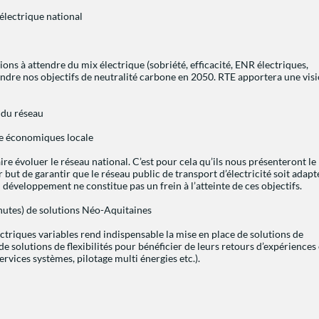
électrique national
ons à attendre du mix électrique (sobriété, efficacité, ENR électriques,
tteindre nos objectifs de neutralité carbone en 2050. RTE apportera une vis
 du réseau
bée économiques locale
re évoluer le réseau national. C’est pour cela qu’ils nous présenteront le
ut de garantir que le réseau public de transport d’électricité soit adapt
n développement ne constitue pas un frein à l’atteinte de ces objectifs.
minutes) de solutions Néo-Aquitaines
ectriques variables rend indispensable la mise en place de solutions de
de solutions de flexibilités pour bénéficier de leurs retours d’expériences 
ervices systèmes, pilotage multi énergies etc.).