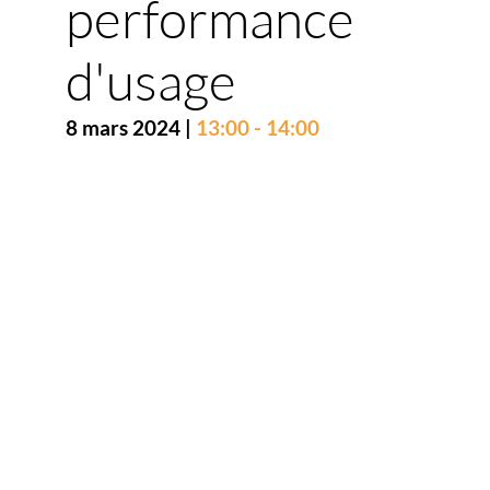
performance
d'usage
8 mars 2024
|
13:00
-
14:00
Description
Témoignage
de
VETALIS,
entreprise
néo-
aquitaine
engagée
dans
une
trajectoire
EFC.
VETALIS
est
une