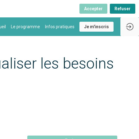
Accepter
Refuser
eil
Le programme
Infos pratiques
Je m'inscris
aliser les besoins