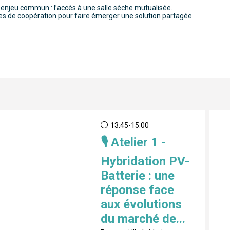
n enjeu commun : l’accès à une salle sèche mutualisée.
pistes de coopération pour faire émerger une solution partagée
13:45
-
15:00
🎙️ Atelier 1 -
Hybridation PV-
Batterie : une
réponse face
aux évolutions
du marché de...