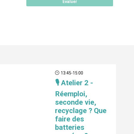
Evaluer
13:45
-
15:00
🎙️ Atelier 2 -
Réemploi,
seconde vie,
recyclage ? Que
faire des
batteries