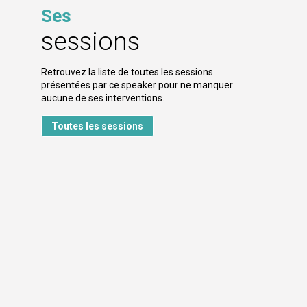
Ses
sessions
Retrouvez la liste de toutes les sessions
présentées par ce speaker pour ne manquer
aucune de ses interventions.
Toutes les sessions

I
:
s
p
f