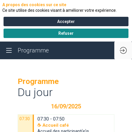
A propos des cookies sur ce site
Ce site utilise des cookies visant à améliorer votre expérience.
Accepter
Refuser
Programme
Programme
Du jour
16/09/2025
07:30
07:30 - 07:50
☕ Accueil café
Accueil des participant(e)s