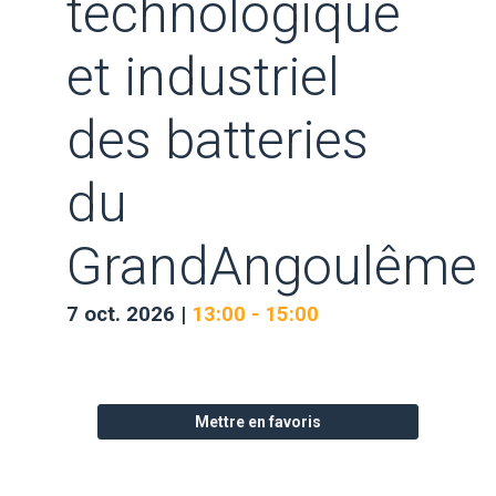
technologique
et industriel
des batteries
du
GrandAngoulême
7 oct. 2026
|
13:00
-
15:00
Description
Mettre en favoris
3
options
de
visites