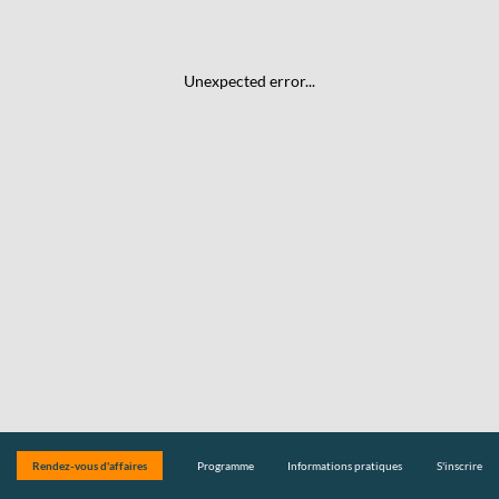
Unexpected error...
Rendez-vous d'affaires
Programme
Informations pratiques
S'inscrire