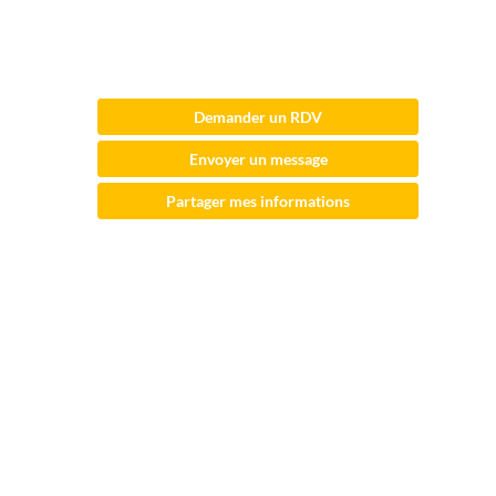
Web
Documentation
Description
Demander un RDV
j’en
ai
Envoyer un message
marre…
…
Partager mes informations
du
Wifi
qui
rame
»
…
de
la
4G
qui
ne
passe
pas
»
…
de