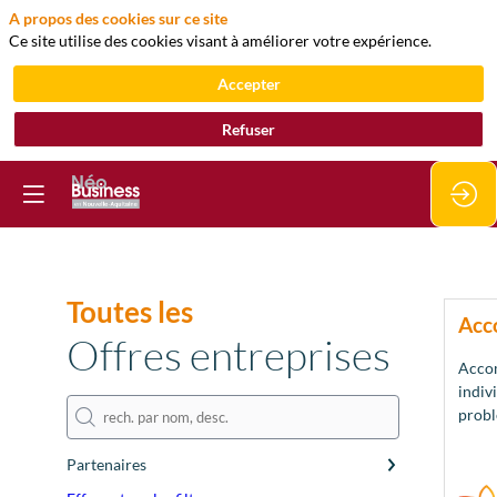
A propos des cookies sur ce site
Ce site utilise des cookies visant à améliorer votre expérience.
Accepter
Refuser
Toutes les
Acc
Offres entreprises
Acco
indiv
probl
Partenaires