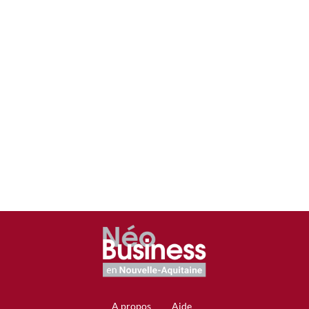
(SAILMI)
Offreur/acheteur
Acheteur
Type
d'entreprise
Autre
A propos
Aide