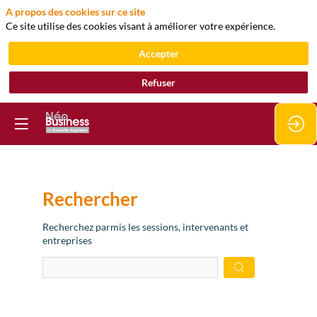
A propos des cookies sur ce site
Ce site utilise des cookies visant à améliorer votre expérience.
Accepter
Refuser
Rechercher
Prép
Recherchez parmis les sessions, intervenants et
des
entreprises
donn