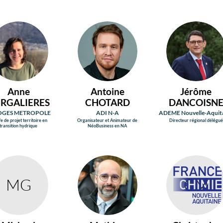
AB
AC
JD
Anne
Antoine
Jérôme
RGALIERES
CHOTARD
DANCOISN
OGES METROPOLE
ADI N-A
ADEME Nouvelle-Aquit
e de projet territoire en
Organisateur et Animateur de
Directeur régional délégué
transition hydrique
NéoBusiness en NA
MG
ML
CM