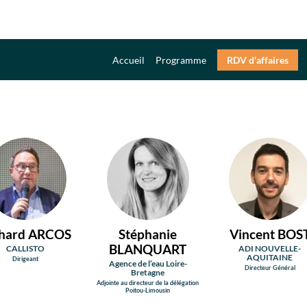
Accueil
Programme
RDV d'affaires
RA
SB
VB
hard
ARCOS
Stéphanie
Vincent
BOS
BLANQUART
CALLISTO
ADI NOUVELLE-
AQUITAINE
Dirigeant
Agence de l’eau Loire-
Directeur Général
Bretagne
Adjointe au directeur de la délégation
Poitou-Limousin