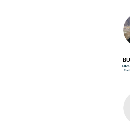
BU
LIM
Cheff