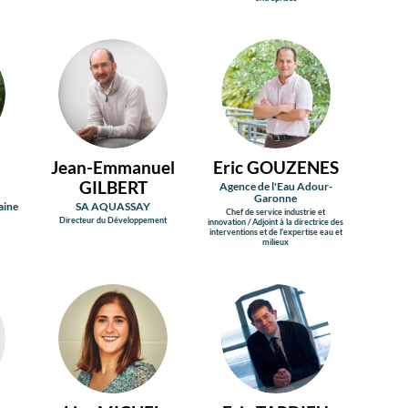
JG
EG
Jean-Emmanuel
Eric
GOUZENES
E
GILBERT
Agence de l'Eau Adour-
Garonne
aine
SA AQUASSAY
Chef de service industrie et
Directeur du Développement
innovation / Adjoint à la directrice des
interventions et de l'expertise eau et
milieux
LM
ET