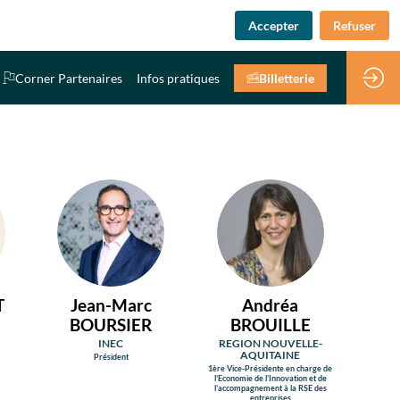
Accepter
Refuser
Corner Partenaires
Infos pratiques
Billetterie
JB
AB
T
Jean-Marc
Andréa
BOURSIER
BROUILLE
INEC
REGION NOUVELLE-
AQUITAINE
Président
1ère Vice-Présidente en charge de
l’Economie de l’Innovation et de
l’accompagnement à la RSE des
entreprises