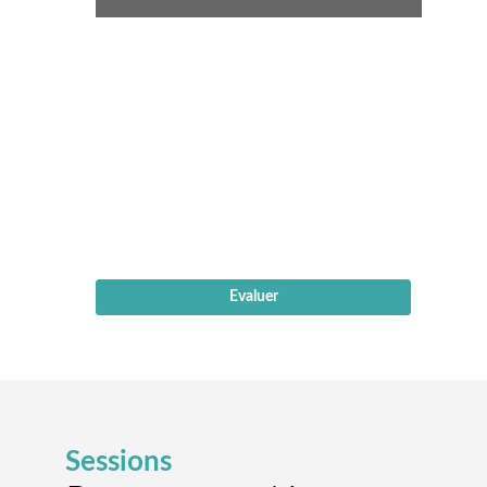
14
nov.
2024
|
08:30
-
08:50
Salle
Plénière
Evaluer
Sessions