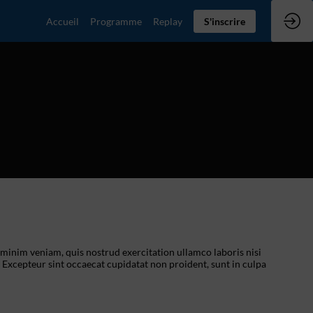
Accueil
Programme
Replay
S'inscrire
 minim veniam, quis nostrud exercitation ullamco laboris nisi
. Excepteur sint occaecat cupidatat non proident, sunt in culpa