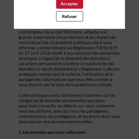
NOUVELLE-AQUITAINE
Accepter
L’Agence de Développement et d’Innovation de la
Nouvelle-Aquitaine (dont le siège social est situé au 6
Refuser
allée du Doyen Georges Brus, 33600 Pessac, France),
en sa qualité de responsable du traitement et
coordinateur du projet Dihnamic, attache une
grande importance à la protection et au respect de
votre vie privée. La présente politique vise à vous
informer, conformément au Règlement n°2016-679
du 27 avril 2016 relatif à la protection des personnes
physiques à l’égard du traitement des données à
caractère personnel et à la libre circulation de ces
données (ci-après dénommé le « Règlement »), de nos
pratiques concernant la collecte, l’utilisation et le
partage des informations que vous êtes amenés à
nous fournir par le biais de la plateforme utilisée.
Cette politique a pour but de vous informer sur les
catégories de données personnelles que nous
pourrions recueillir ou détenir sur vous, comment
nous les utilisons, avec qui nous les partageons,
comment nous les protégeons, et les droits dont vous
disposez sur vos données personnelles.
1. Les données que nous collectons