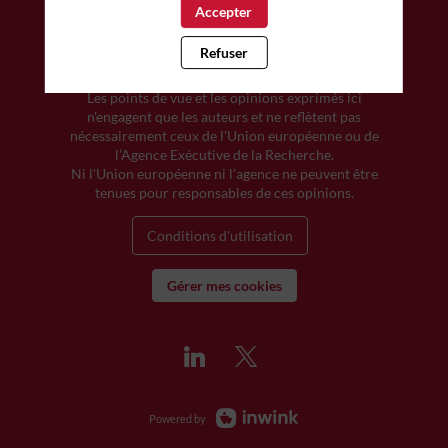
Accepter
Refuser
© Région Nouvelle-Aquitaine | Tous droits réservés |
Financé par l'Union européenne.
Les points de vue et les opinions exprimés ici
n'engagent que les auteurs et ne reflètent pas
nécessairement ceux de l'Union européenne ou de
l’Agence Exécutive de la Recherche.
Ni l'Union européenne ni l’agence ne peuvent être
tenues pour responsables de ces opinions.
Conditions d'utilisation
Gérer mes cookies
Powered by