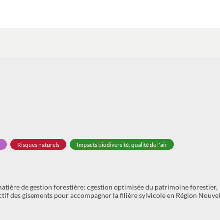
Risques naturels
Impacts biodiversité, qualité de l'air
tière de gestion forestière: cgestion optimisée du patrimoine forestier,
tif des gisements pour accompagner la filière sylvicole en Région Nouvel