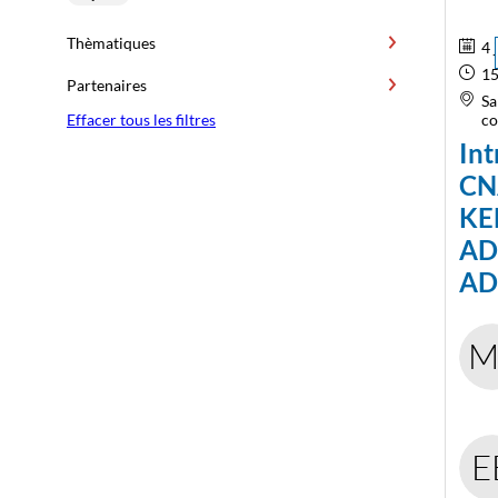
Thèmatiques
4 
15
Partenaires
Sa
Effacer tous les filtres
co
Int
CN
KE
AD
AD
M
E