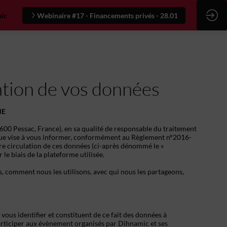
ic
Webinaire #17 - Financements privés - 28.01
sation de vos données
NE
600 Pessac, France), en sa qualité de responsable du traitement
tique vise à vous informer, conformément au Règlement n°2016-
bre circulation de ces données (ci-après dénommé le «
le biais de la plateforme utilisée.
s, comment nous les utilisons, avec qui nous les partageons,
ous identifier et constituent de ce fait des données à
participer aux évènement organisés par Dihnamic et ses