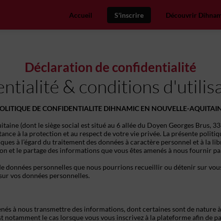
Accueil
S'inscrire
Découvrir Dihnam
Déclaration de confidentialité
entialité & conditions d'utili
OLITIQUE DE CONFIDENTIALITE DIHNAMIC EN NOUVELLE-AQUITAI
aine (dont le siège social est situé au 6 allée du Doyen Georges Brus, 33
nce à la protection et au respect de votre vie privée. La présente poli
iques à l’égard du traitement des données à caractère personnel et à la li
tion et le partage des informations que vous êtes amenés à nous fournir par 
de données personnelles que nous pourrions recueillir ou détenir sur vou
 sur vos données personnelles.
nés à nous transmettre des informations, dont certaines sont de nature à v
t notamment le cas lorsque vous vous inscrivez à la plateforme afin de 