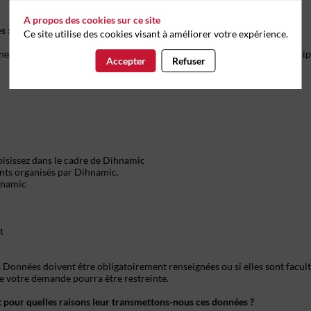
A propos des cookies sur ce site
es :
Ce site utilise des cookies visant à améliorer votre expérience.
z lors de la création d’un compte en remplissant le formulaire d’inscrip
Accepter
Refuser
oisissez dans le cadre de Dihnamic
nts organisés par Dihnamic.
ihnamic
t
s Données doivent être obligatoirement renseignées ou si elles sont facult
 de votre demande pourra être restreinte.
et pour quelles raisons leur transmettons-nous ces données ?