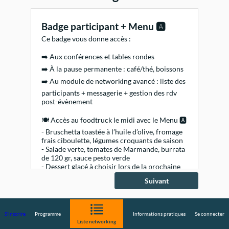
Badge participant + Menu 🅰️
Ce badge vous donne accès :
➡️ Aux conférences et tables rondes
➡️ À la pause permanente : café/thé, boissons
➡️ Au module de networking avancé : liste des
participants + messagerie + gestion des rdv
post-évènement
🍽️ Accès au foodtruck le midi avec le Menu 🅰️
- Bruschetta toastée à l’huile d’olive, fromage
frais ciboulette, légumes croquants de saison
- Salade verte, tomates de Marmande, burrata
de 120 gr, sauce pesto verde
- Dessert glacé à choisir lors de la prochaine
étape : ice rolls ou glace à l'italienne
Suivant
Ce montant couvre les frais de restauration et
de rafraîchissement tout au long de la journée.
20,00 €
TTC
S'inscrire
Programme
Informations pratiques
Se connecter
dont TVA 0,00 €
Liste networking