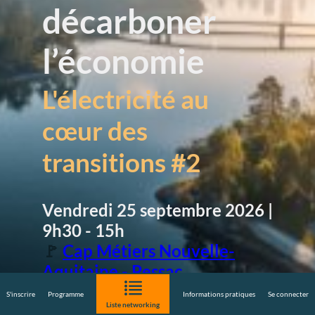
décarboner
l’économie
L'électricité au
cœur des
transitions #2
Vendredi 25 septembre
2026 |
9h30 - 15h
🚩
Cap Métiers Nouvelle-
Aquitaine - Pessac
S'inscrire
Programme
Informations pratiques
Se connecter
Je m'inscris
Programme
Liste networking