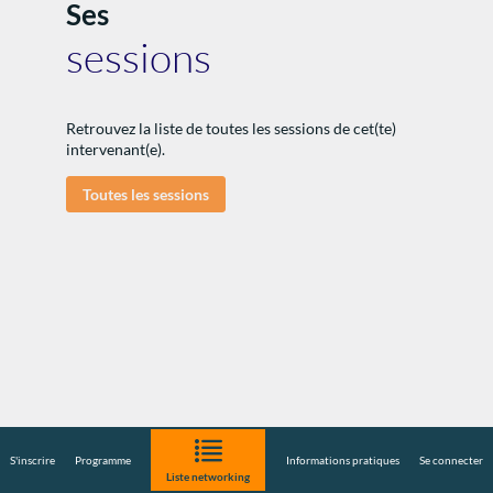
Ses
sessions
Retrouvez la liste de toutes les sessions de cet(te)
:
intervenant(e).
Toutes les sessions
I
S'inscrire
Programme
Informations pratiques
Se connecter
Liste networking