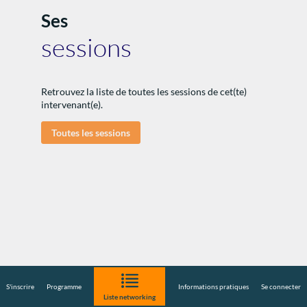
Ses
sessions
Retrouvez la liste de toutes les sessions de cet(te)
:
intervenant(e).
Toutes les sessions
I
S'inscrire
Programme
Informations pratiques
Se connecter
Liste networking